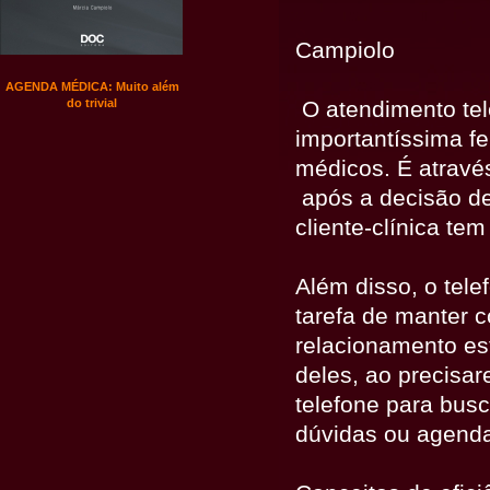
Por
Campiolo
Medical Management Office:
Developing and Managing
O atendimento tel
Systems with High Quality
importantíssima f
Customer Service
I
médicos. É atravé
11/12/2015
após a decisão de
cliente-clínica te
Além disso, o tel
tarefa de manter c
relacionamento es
deles, ao precisa
telefone para busc
dúvidas ou agenda