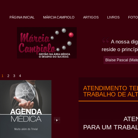
PÁGINA INICIAL
MÁRCIA CAMPIOLO
ARTIGOS
LIVROS
FOTO
A nossa dig
reside o princí
Blaise Pascal (Mate
1
2
3
4
ATENDIMENTO TE
TRABALHO DE ALT
ATENDIMENTO
PARA UM TRABAL