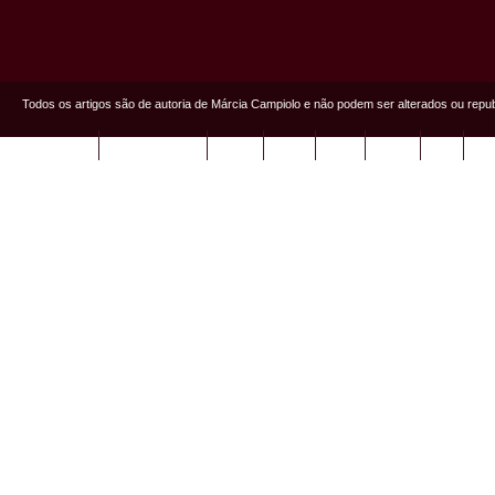
Todos os artigos são de autoria de Márcia Campiolo e não podem ser alterados ou repu
Página Inicial
Márcia Campiolo
Artigos
Livros
Fotos
Videos
FAQ
Qui