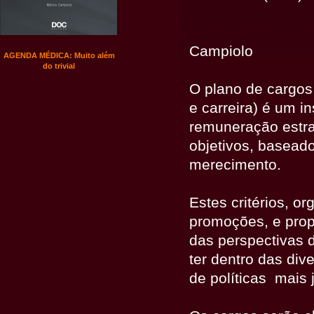
Por
Campiolo
Medical Management Office:
Developing and Managing
Systems with High Quality
O plano de cargos
Customer Service
I
e carreira) é um 
11/12/2015
remuneração estrat
objetivos, basead
merecimento.
Estes critérios, o
promoções, e prop
das perspectivas 
ter dentro das div
de políticas mais 