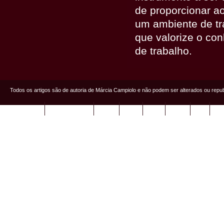
de proporcionar a
um ambiente de tr
que valorize o co
de trabalho.
Todos os artigos são de autoria de Márcia Campiolo e não podem ser alterados ou repu
Página Inicial
Márcia Campiolo
Artigos
Livros
Fotos
Videos
FAQ
Qui