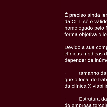
É preciso ainda le
da CLT, só é váli
homologado pelo M
forma objetiva e le
Devido a sua comp
clínicas médicas d
depender de inúme
·
tamanho da 
que o local de tr
da clínica X viabi
·
Estrutura d
de empresa tercei