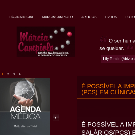
PÁGINA INICIAL
MÁRCIA CAMPIOLO
ARTIGOS
LIVROS
FOTO
O ser human
se queixar.
Lily Tomlin (Atriz
1
2
3
4
É POSSÍVEL A IM
(PCS) EM CLÍNIC
É POSSÍVEL A I
SALÁRIOS(PCS) 