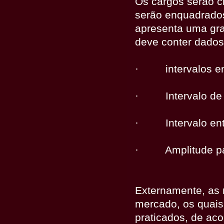
Os cargos serão c
serão enquadrados 
apresenta uma gra
deve conter dados 
·
intervalos e
·
Intervalo d
·
Intervalo en
·
Amplitude pa
Externamente, a
mercado, os quais
praticados, de ac