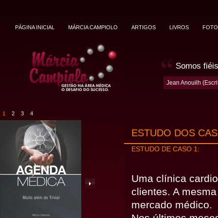
PÁGINA INICIAL
MÁRCIA CAMPIOLO
ARTIGOS
LIVROS
FOTO
Somos fiéis
Jean Anouilh (Escri
1
2
3
4
ESTUDO DOS CA
ESTUDO DE CASO 1:
Uma clínica cardi
clientes. A mesma
mercado médico.
Nos últimos meses